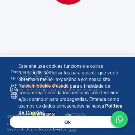
Este site usa cookies funcionais e outras
Dúvidas e informações
tecnologias semelhantes para garantir que você
tel: (11) 5586-3197/ 3146
obtenha a melhor experiência em nosso site.
e-mail:
eventos@abendi.org.br
Nenhum cookie é usado para a finalidade de
ACESSE NOSSO SITE E REDES SOCIAIS OFICIAIS
compartilhar seus dados pessoais com terceiros
e/ou contribuir para propagandas. Entenda como
usamos os dados armazenados na nossa
Política
de Cookies
.
SEGURANÇA
Ok
Política de Privacidade
•
Termos de Uso
•
Cookies
Desenvolvido por
Sucesso Eventos