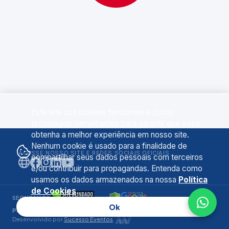
Este site usa cookies funcionais e outras
tecnologias semelhantes para garantir que você
obtenha a melhor experiência em nosso site.
Nenhum cookie é usado para a finalidade de
ACESSE NOSSO SITE E REDES SOCIAIS OFICIAIS
compartilhar seus dados pessoais com terceiros
e/ou contribuir para propagandas. Entenda como
usamos os dados armazenados na nossa
Política
de Cookies
.
SEGURANÇA
Ok
Política de Privacidade
•
Termos de Uso
•
Cookies
Desenvolvido por
Sucesso Eventos