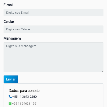
Frequentes
E-mail
Contato
Celular
Sair
Mensagem
Enviar
Dados para contato:
+55 11 3673-2280
+55 11 94623-1561