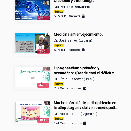
Disbiosis y odontología.
Dra. Ariadne Deliyannis
Expirado
56 Visualizações
32:31
Medicina antienvejecimiento.
Dr. José Serres (España)
Expirado
62 Visualizações
33:01
Hipogonadismo primário y
secundário: ¿Donde está el déficit y
cómo tratalo?
Dr. Efrain Olszewer (Brasil)
Expirado
44:03
238 Visualizações
Mucho más allá de la dislipidemia en
la etiopatogenia de la miocardiopatía
aterosclerótica
Dr. Pablo Ricardi (Argentina)
Expirado
40:13
174 Visualizações