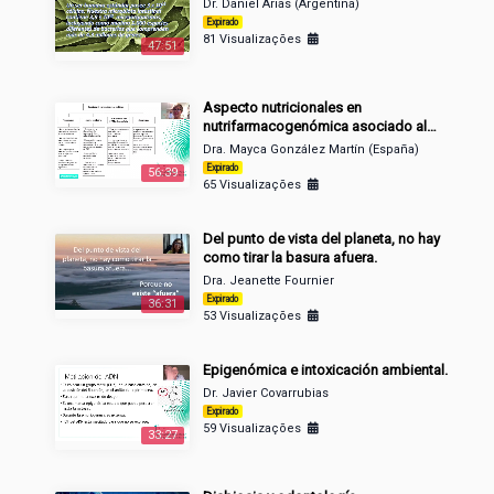
Dr. Daniel Arias (Argentina)
Expirado
81 Visualizações
47:51
Aspecto nutricionales en
nutrifarmacogenómica asociado al
dermoenvejecimiento.
Dra. Mayca González Martín (España)
Expirado
56:39
65 Visualizações
Del punto de vista del planeta, no hay
como tirar la basura afuera.
Dra. Jeanette Fournier
Expirado
36:31
53 Visualizações
Epigenómica e intoxicación ambiental.
Dr. Javier Covarrubias
Expirado
59 Visualizações
33:27