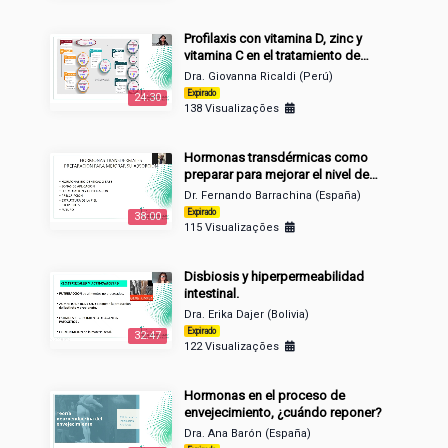
Profilaxis con vitamina D, zinc y
vitamina C en el tratamiento de
infecciones virales y respuesta
Dra. Giovanna Ricaldi (Perú)
inmune.
Expirado
24:30
138 Visualizações
Hormonas transdérmicas como
preparar para mejorar el nivel de
absorción.
Dr. Fernando Barrachina (España)
Expirado
38:00
115 Visualizações
Disbiosis y hiperpermeabilidad
intestinal.
Dra. Erika Dajer (Bolivia)
Expirado
32:47
122 Visualizações
Hormonas en el proceso de
envejecimiento, ¿cuándo reponer?
Dra. Ana Barón (España)