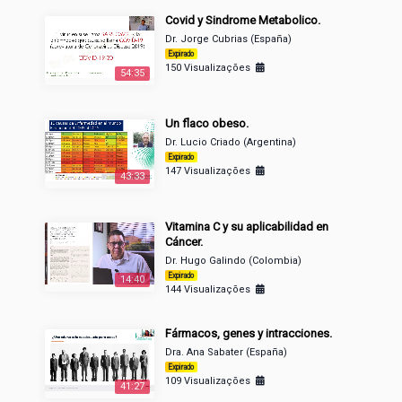
Covid y Sindrome Metabolico.
Dr. Jorge Cubrias (España)
Expirado
150 Visualizações
54:35
Un flaco obeso.
Dr. Lucio Criado (Argentina)
Expirado
147 Visualizações
43:33
Vitamina C y su aplicabilidad en
Cáncer.
Dr. Hugo Galindo (Colombia)
Expirado
14:40
144 Visualizações
Fármacos, genes y intracciones.
Dra. Ana Sabater (España)
Expirado
109 Visualizações
41:27