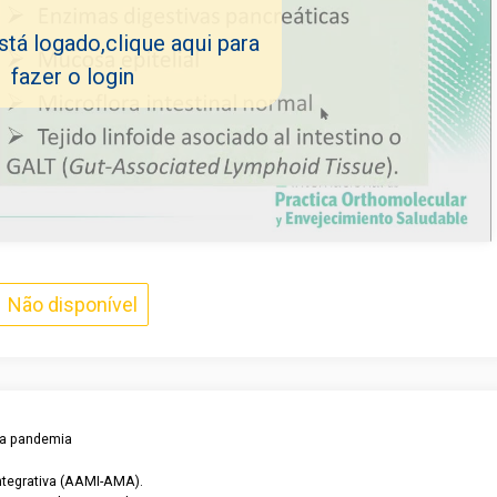
tá logado,clique aqui para
fazer o login
Não disponível
a pandemia 
