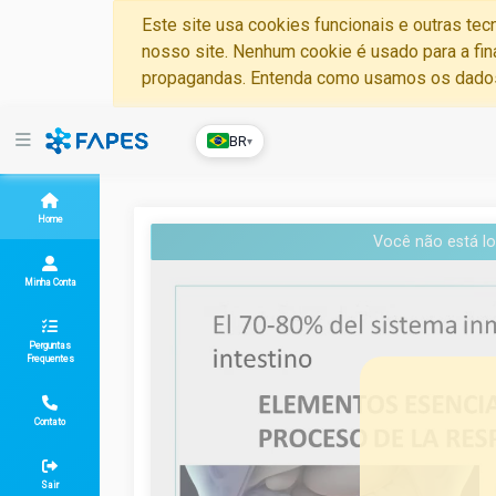
Este site usa cookies funcionais e outras te
nosso site. Nenhum cookie é usado para a fin
propagandas. Entenda como usamos os dad
BR
▾
Home
Você não está lo
Minha Conta
Perguntas
Frequentes
Contato
Sair