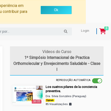
experiência em
Ok
 contribuir para
0
Login
Vídeos do Curso
1º Simpósio Internacional de Practica
Orthomolecular y Envejecimento Saludable - Clase
I
REPRODUÇÃO AUTOMÁTICA
Los cuatros pilares de la conciencia
preventiva.
Dra. Silvia Gonzáles (Paraguay)
Expirado
39:33
85 Visualizações