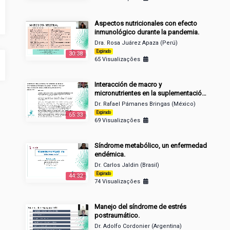
Aspectos nutricionales con efecto
inmunológico durante la pandemia.
Dra. Rosa Juárez Apaza (Perú)
Expirado
30:38
65 Visualizações
Interacción de macro y
micronutrientes en la suplementación
nutricional en enfermedades
Dr. Rafael Pámanes Bringas (México)
degenerativas crónicas.
Expirado
65:33
69 Visualizações
Síndrome metabólico, un enfermedad
endémica.
Dr. Carlos Jaldin (Brasil)
Expirado
44:32
74 Visualizações
Manejo del síndrome de estrés
postraumático.
Dr. Adolfo Cordonier (Argentina)