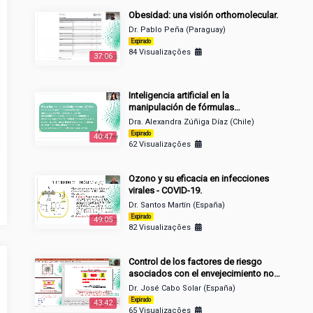
Obesidad: una visión orthomolecular.
Dr. Pablo Peña (Paraguay)
Expirado
84 Visualizações
37:06
Inteligencia artificial en la
manipulación de fórmulas
orthomoleculares y de la longevidad.
Dra. Alexandra Zúñiga Díaz (Chile)
Expirado
40:47
62 Visualizações
Ozono y su eficacia en infecciones
virales - COVID-19.
Dr. Santos Martín (España)
Expirado
49:05
82 Visualizações
Control de los factores de riesgo
asociados con el envejecimiento no
fisiológico.
Dr. José Cabo Solar (España)
Expirado
43:42
65 Visualizações