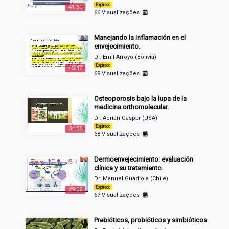
Expirado
41:51
66 Visualizações
Manejando la inflamación en el
envejecimiento.
Dr. Emil Arroyo (Bolivia)
Expirado
45:47
69 Visualizações
Osteoporosis bajo la lupa de la
medicina orthomolecular.
Dr. Adrián Gaspar (USA)
Expirado
34:56
68 Visualizações
Dermoenvejecimiento: evaluación
clínica y su tratamiento.
Dr. Manuel Guadiola (Chile)
Expirado
29:06
67 Visualizações
Prebióticos, probióticos y simbióticos