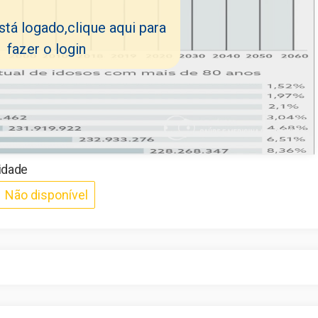
tá logado,clique aqui para
fazer o login
idade
Não disponível