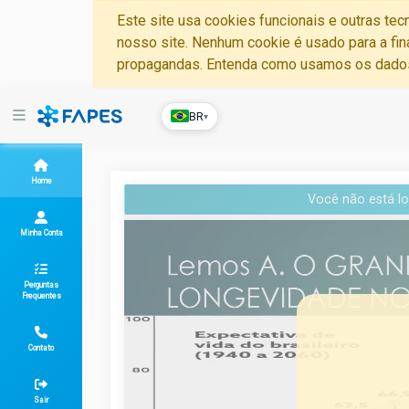
Este site usa cookies funcionais e outras te
nosso site. Nenhum cookie é usado para a fin
propagandas. Entenda como usamos os dad
BR
▾
Home
Você não está lo
Minha Conta
Perguntas
Frequentes
Contato
Sair